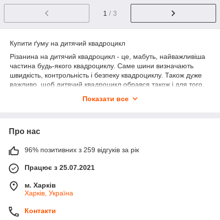
1
/ 3
Купити ґуму на дитячий квадроцикл
Різанина на дитячий квадроцикл - це, мабуть, найважливіша
частина будь-якого квадроциклу. Саме шини визначають
швидкість, контрольність і безпеку квадроциклу. Також дуже
важливо, щоб дитячий квадроцикл обрався також і для того,
щоб визначити, наскільки добре квадроцикл може
Показати все
пересуватися по різних видах поверхонь. Тому, коли ви
шукаєте запчастини для свого дитячого квадроциклу,
переконайтеся, що вибираєте тільки якісні та надійні
Про нас
запчастини.
Таким чином, ви зможете отримати максимум від свого
96% позитивних з 259 відгуків за рік
квадроциклу і зробити його безпечнішим.
Види шин для квадроциклів
Працює з 25.07.2021
Покришки для квадроциклів можуть бути різними. Вони
м. Харків
Харків, Україна
можуть бути вузькими і широкими, а також мати різні
малюнки на поверхні. Але, незважаючи на це, основні типи
Контакти
шин для квадроциклів можна поділити на три основні групи.