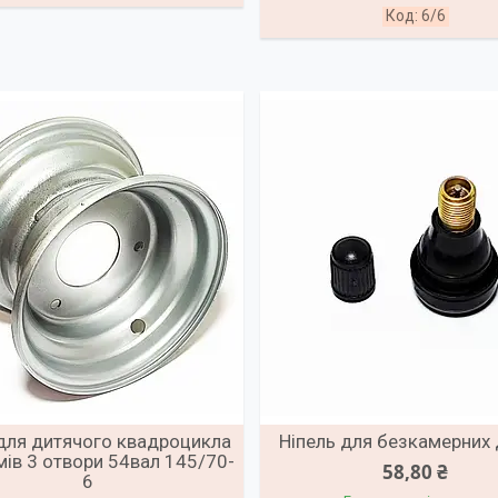
6/6
для дитячого квадроцикла
Ніпель для безкамерних 
ів 3 отвори 54вал 145/70-
58,80 ₴
6