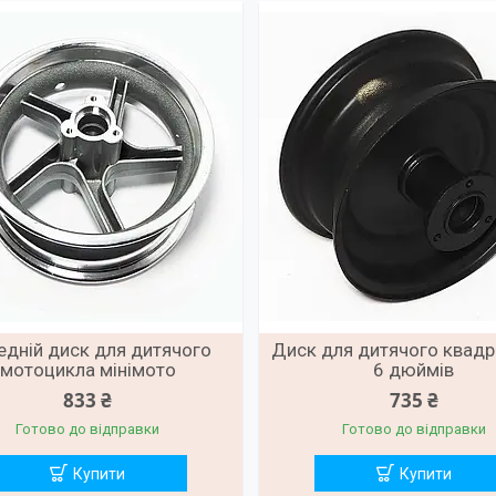
едній диск для дитячого
Диск для дитячого квад
мотоцикла мінімото
6 дюймів
833 ₴
735 ₴
Готово до відправки
Готово до відправки
Купити
Купити