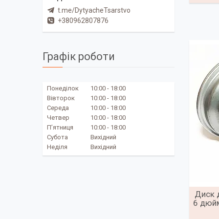
t.me/DytyacheTsarstvo
+380962807876
Графік роботи
Понеділок
10:00
18:00
Вівторок
10:00
18:00
Середа
10:00
18:00
Четвер
10:00
18:00
Пʼятниця
10:00
18:00
Субота
Вихідний
Неділя
Вихідний
Диск 
6 дюйм