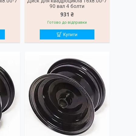
х8.00-7
Диск для квадроцикла 16х8.00-7
90 вал 4 болти
931 ₴
Готово до відправки
Купити