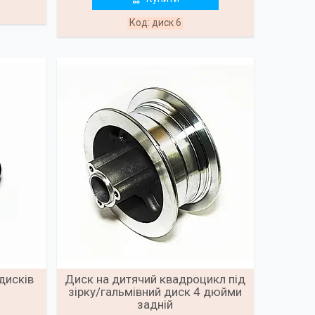
диск 6
дисків
Диск на дитячий квадроцикл під
зірку/гальмівний диск 4 дюйми
задній