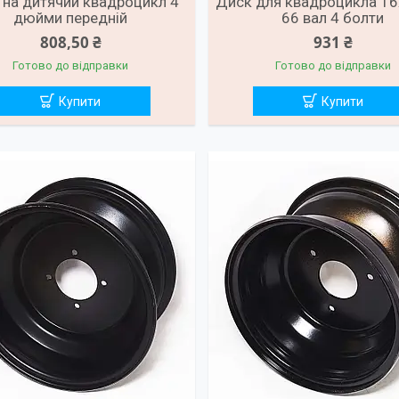
 на дитячий квадроцикл 4
Диск для квадроцикла 16
дюйми передній
66 вал 4 болти
808,50 ₴
931 ₴
Готово до відправки
Готово до відправки
Купити
Купити