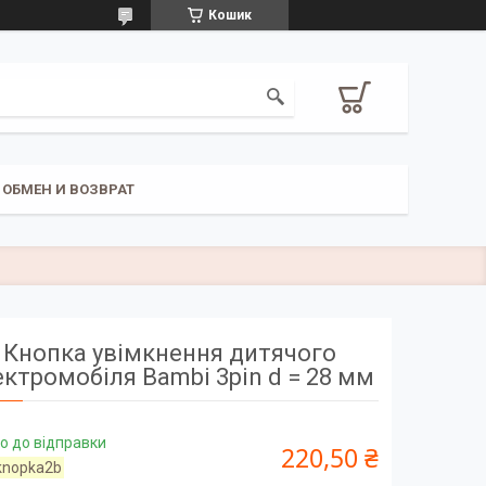
Кошик
ОБМЕН И ВОЗВРАТ
Кнопка увімкнення дитячого
ектромобіля Bambi 3pin d = 28 мм
о до відправки
220,50 ₴
knopka2b