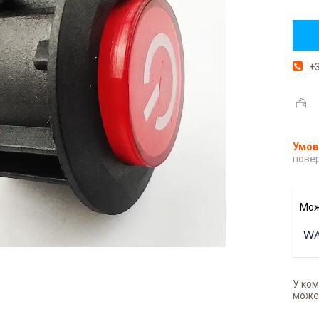
+3
повер
У ком
может