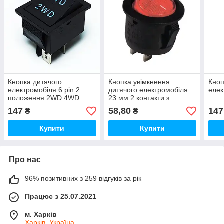
Кнопка дитячого
Кнопка увімкнення
Кноп
електромобіля 6 pin 2
дитячого електромобіля
елек
положення 2WD 4WD
23 мм 2 контакти з
підсвіткою
147
58,80
147
₴
₴
Купити
Купити
Про нас
96% позитивних з 259 відгуків за рік
Працює з 25.07.2021
м. Харків
Харків, Україна