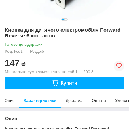
Кнопка для дитячого електромобіля Forward
Reverse 6 контактів
Готово до відправки
Код: kcd1
Роздріб
147
₴
Мінімальна сума замовлення на сайті — 200 ₴
Купити
Опис
Характеристики
Доставка
Оплата
Умови 
Опис
Кнопка для дитячого електромобіля Forward Reverse 6