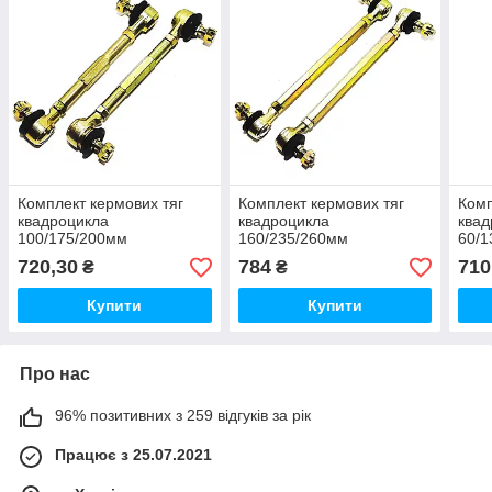
Комплект кермових тяг
Комплект кермових тяг
Комп
квадроцикла
квадроцикла
квад
100/175/200мм
160/235/260мм
60/1
720,30
784
710
₴
₴
Купити
Купити
Про нас
96% позитивних з 259 відгуків за рік
Працює з 25.07.2021