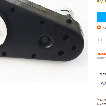
Код:
+3
повер
У ком
может