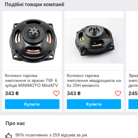
Подібні товари компанії
Колокол тарілка
Колокол тарілка
Зірк
зчеплення із зіркою T8F 6
зчеплення квадроцикла на
зчеп
зубців MINIMOTO MiniATV
6z 25H мінімото
дитя
49с.
MINIMOTO MiniATV 49с
міні
343
343
245
₴
₴
Купити
Купити
Про нас
96% позитивних з 259 відгуків за рік