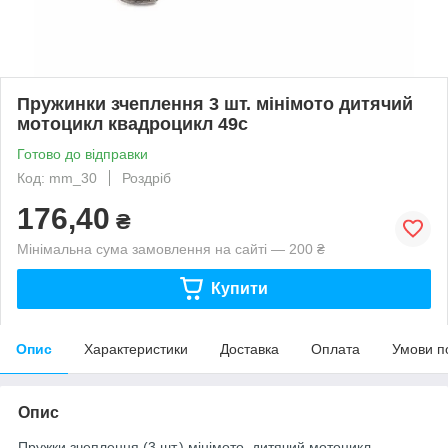
Пружинки зчеплення 3 шт. мінімото дитячий
мотоцикл квадроцикл 49с
Готово до відправки
Код: mm_30
Роздріб
176,40
₴
Мінімальна сума замовлення на сайті — 200 ₴
Купити
Опис
Характеристики
Доставка
Оплата
Умови п
Опис
Пружки зчеплення (3 шт.) мінімото, дитячий мотоцикл,