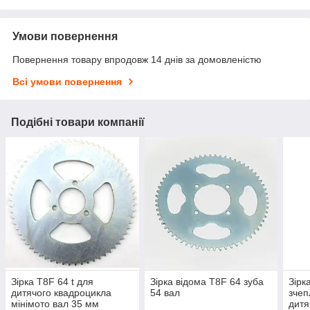
Умови повернення
Повернення товару впродовж 14 днів за домовленістю
Всі умови повернення
Подібні товари компанії
Зірка T8F 64 t для
Зірка відома T8F 64 зуба
Зірк
дитячого квадроцикла
54 вал
зчеп
мінімото вал 35 мм
дитя