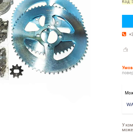
Код:
+3
повер
У ком
может