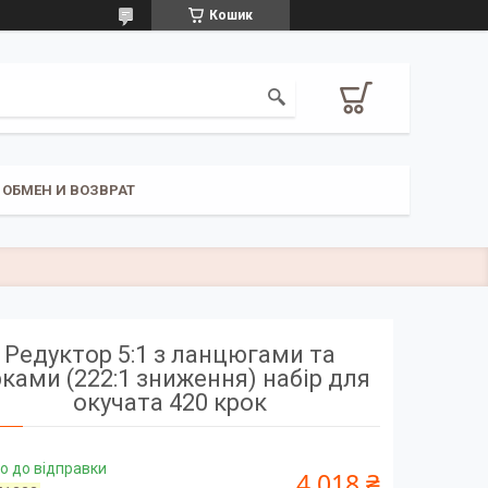
Кошик
ОБМЕН И ВОЗВРАТ
Редуктор 5:1 з ланцюгами та
рками (222:1 зниження) набір для
окучата 420 крок
о до відправки
4 018 ₴