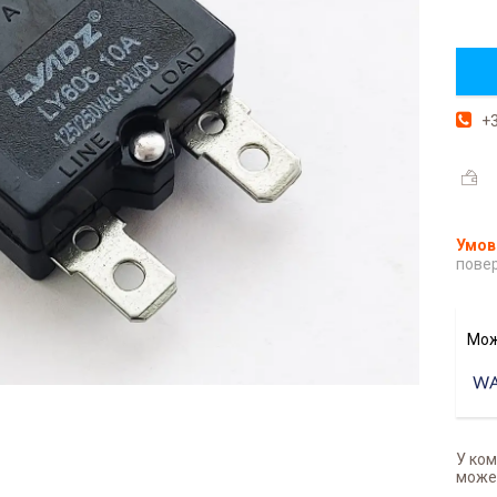
+3
повер
У ком
может