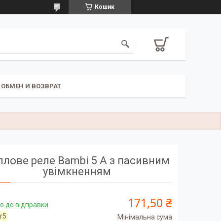
Кошик
ОБМЕН И ВОЗВРАТ
плове реле Bambi 5 А з пасивним
увімкненням
171,50 ₴
о до відправки
tr5
Мінімальна сума