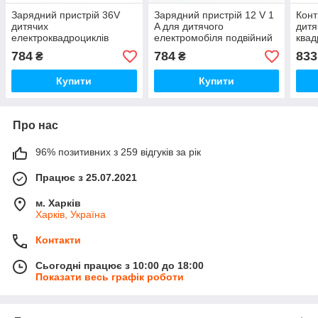
Зарядний пристрій 36V
Зарядний пристрій 12 V 1
Кон
дитячих
A для дитячого
дитя
електроквадроциклів
електромобіля подвійний
квад
металевий штекер
штекер "тато"
швид
784
784
833
₴
₴
Купити
Купити
Про нас
96% позитивних з 259 відгуків за рік
Працює з 25.07.2021
м. Харків
Харків, Україна
Контакти
Сьогодні працює з 10:00 до 18:00
Показати весь графік роботи