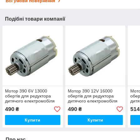
Всі умови повернення
Подібні товари компанії
Мотор 390 6V 13000
Мотор 390 12V 16000
Мото
обертів для редуктора
обертів для редуктора
обер
дитячого електромобіля
дитячого електромобіля
дитя
490
490
514
₴
₴
Купити
Купити
Про нас