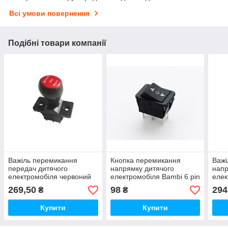
Всі умови повернення
Подібні товари компанії
Важіль перемикання
Кнопка перемикання
Важі
передач дитячого
напрямку дитячого
напр
електромобіля червоний
електромобіля Bambi 6 pin
елек
на шурупах 6 контактів
3 положення
Чор
269,50
98
294
₴
₴
Купити
Купити