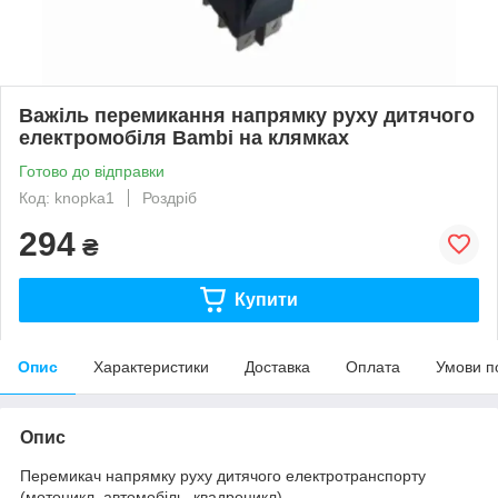
Важіль перемикання напрямку руху дитячого
електромобіля Bambi на клямках
Готово до відправки
Код: knopka1
Роздріб
294
₴
Купити
Опис
Характеристики
Доставка
Оплата
Умови п
Опис
Перемикач напрямку руху дитячого електротранспорту
(мотоцикл, автомобіль, квадроцикл)