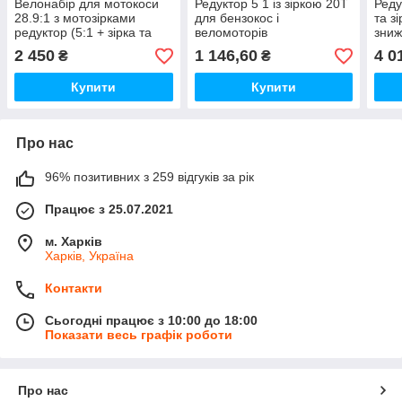
Велонабір для мотокоси
Редуктор 5 1 із зіркою 20T
Реду
28.9:1 з мотозірками
для бензокос і
та з
редуктор (5:1 + зірка та
веломоторів
зниж
ланцюг)
окуч
2 450
1 146,60
4 0
₴
₴
Купити
Купити
Про нас
96% позитивних з 259 відгуків за рік
Працює з 25.07.2021
м. Харків
Харків, Україна
Контакти
Сьогодні працює з 10:00 до 18:00
Показати весь графік роботи
Про нас