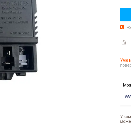
+3
повер
У ком
может