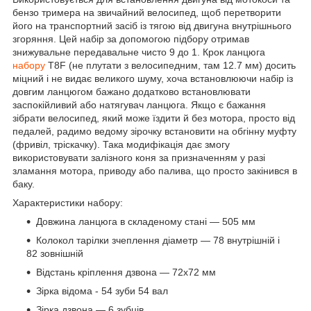
бензо тримера на звичайний велосипед, щоб перетворити
його на транспортний засіб із тягою від двигуна внутрішнього
згоряння. Цей набір за допомогою підбору отримав
знижувальне передавальне чисто 9 до 1. Крок ланцюга
набору
T8F (не плутати з велосипедним, там 12.7 мм) досить
міцний і не видає великого шуму, хоча встановлюючи набір із
довгим ланцюгом бажано додатково встановлювати
заспокійливий або натягувач ланцюга. Якщо є бажання
зібрати велосипед, який може їздити й без мотора, просто від
педалей, радимо ведому зірочку встановити на обгінну муфту
(фривіл, тріскачку). Така модифікація дає змогу
використовувати залізного коня за призначенням у разі
зламання мотора, приводу або палива, що просто закінився в
баку.
Характеристики набору:
Довжина ланцюга в складеному стані — 505 мм
Колокол тарілки зчеплення діаметр — 78 внутрішній і
82 зовнішній
Відстань кріплення дзвона — 72х72 мм
Зірка відома - 54 зуби 54 вал
Зірка дзвона — 6 зубців