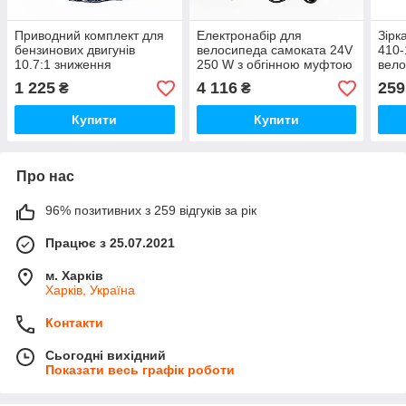
Приводний комплект для
Електронабір для
Зірк
бензинових двигунів
велосипеда самоката 24V
410-
10.7:1 зниження
250 W з обгінною муфтою
вел
1 225
4 116
259
₴
₴
Купити
Купити
Про нас
96% позитивних з 259 відгуків за рік
Працює з 25.07.2021
м. Харків
Харків, Україна
Контакти
Сьогодні вихідний
Показати весь графік роботи