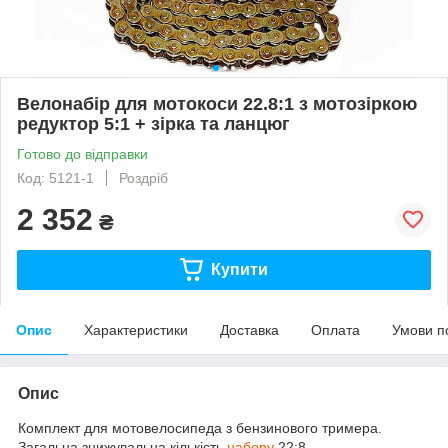
Велонабір для мотокоси 22.8:1 з мотозіркою
редуктор 5:1 + зірка та ланцюг
Готово до відправки
Код: 5121-1
Роздріб
2 352
₴
Купити
Опис
Характеристики
Доставка
Оплата
Умови п
Опис
Комплект для мотовелосипеда з бензинового тримера.
Загальна знижувальна кількість
набору
22:8.