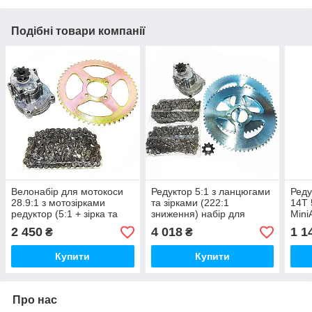
Подібні товари компанії
Велонабір для мотокоси
Редуктор 5:1 з ланцюгами
Реду
28.9:1 з мотозірками
та зірками (222:1
14T 
редуктор (5:1 + зірка та
зниження) набір для
Mini
ланцюг)
окучата 420 крок
2 450
4 018
1 1
₴
₴
Купити
Купити
Про нас