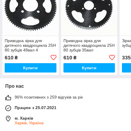
Приводна зірка для
Приводна зірка для
Зірк
дитячого квадроцикла 25Н
дитячого квадроцикла 25Н
зубц
80 зубців 48вал 4
80 зубців 35вал
кріплення
610
610
335
₴
₴
Купити
Купити
Про нас
96% позитивних з 259 відгуків за рік
Працює з 25.07.2021
м. Харків
Харків, Україна