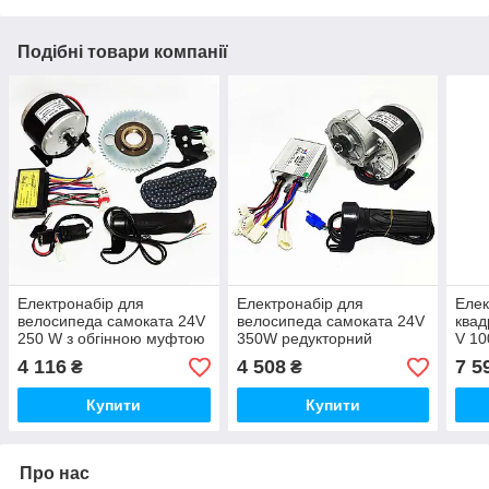
Подібні товари компанії
Електронабір для
Електронабір для
Елек
велосипеда самоката 24V
велосипеда самоката 24V
квад
250 W з обгінною муфтою
350W редукторний
V 10
4 116
4 508
7 5
₴
₴
Купити
Купити
Про нас