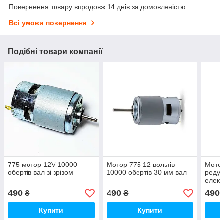
Повернення товару впродовж 14 днів за домовленістю
Всі умови повернення
Подібні товари компанії
775 мотор 12V 10000
Мотор 775 12 вольтів
Мото
обертів вал зі зрізом
10000 обертів 30 мм вал
реду
елек
клас
490
490
490
₴
₴
вал
Купити
Купити