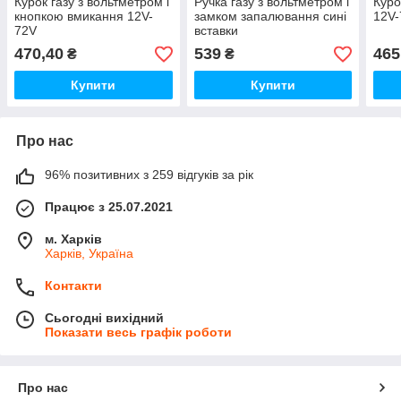
Курок газу з вольтметром і
Ручка газу з вольтметром і
Куро
кнопкою вмикання 12V-
замком запалювання сині
12V
72V
вставки
470,40
539
465
₴
₴
Купити
Купити
Про нас
96% позитивних з 259 відгуків за рік
Працює з 25.07.2021
м. Харків
Харків, Україна
Контакти
Сьогодні вихідний
Показати весь графік роботи
Про нас