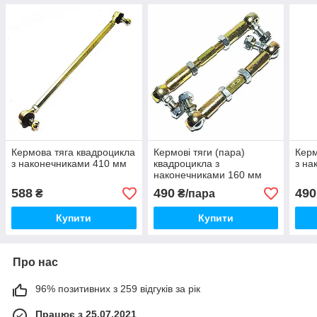
Кермова тяга квадроцикла
Кермові тяги (пара)
Керм
з наконечниками 410 мм
квадроцикла з
з на
наконечниками 160 мм
MiniATV посилені
588
490
490
₴
₴/пара
Купити
Купити
Про нас
96% позитивних з 259 відгуків за рік
Працює з 25.07.2021