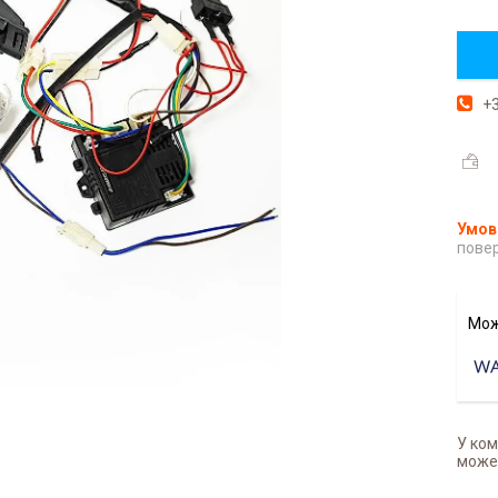
+3
повер
У ком
может