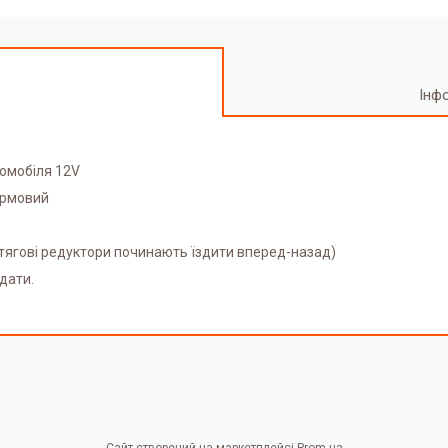
Інф
омобіля 12V
ермовий
тягові редуктори починають їздити вперед-назад)
дати.
Сайт створений на маркетплейсі
Prom.ua