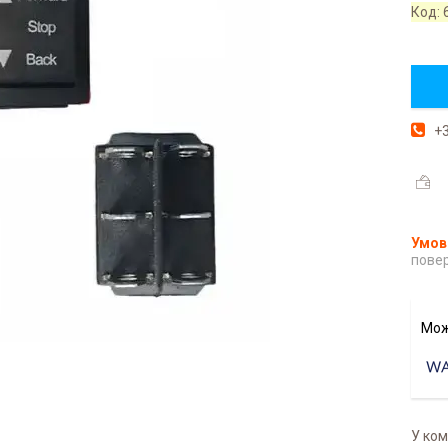
Код:
+3
повер
У ком