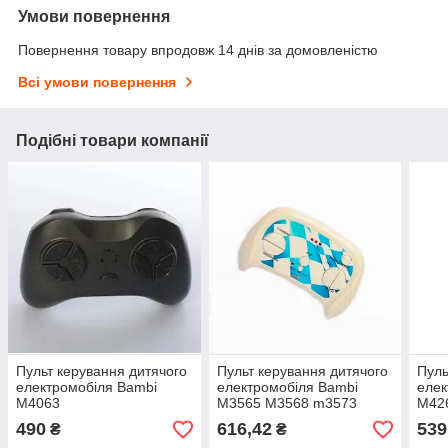
Умови повернення
Повернення товару впродовж 14 днів за домовленістю
Всі умови повернення
Подібні товари компанії
Пульт керування дитячого
Пульт керування дитячого
Пуль
електромобіля Bambi
електромобіля Bambi
елек
M4063
M3565 M3568 m3573
M42
m3572 m3600
490
616,42
539
₴
₴