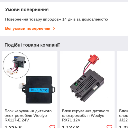
Умови повернення
Повернення товару впродовж 14 днів за домовленістю
Всі умови повернення
Подібні товари компанії
Блок керування дитячого
Блок керування дитячого
Блок
електромобіля Weelye
електромобіля Weelye
елек
RX117-E 24V
RX71 12V
JJ22
12V
1 225
1 127
1 2
₴
₴