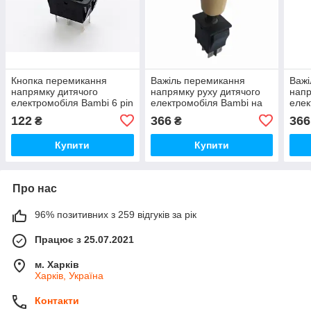
Кнопка перемикання
Важіль перемикання
Важі
напрямку дитячого
напрямку руху дитячого
напр
електромобіля Bambi 6 pin
електромобіля Bambi на
елек
3 положення
клямках
Чор
122
366
366
₴
₴
Купити
Купити
Про нас
96% позитивних з 259 відгуків за рік
Працює з 25.07.2021
м. Харків
Харків, Україна
Контакти