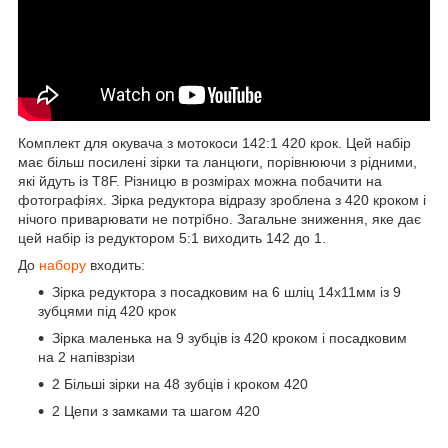
Комплект для окувача з мотокоси 142:1 420 крок. Цей набір
має більш посилені зірки та ланцюги, порівнюючи з рідними,
які йдуть із T8F. Різницю в розмірах можна побачити на
фотографіях. Зірка редуктора відразу зроблена з 420 кроком і
нічого приварювати не потрібно. Загальне зниження, яке дає
цей набір із редуктором 5:1 виходить 142 до 1.
До
набору
входить:
Зірка редуктора з посадковим на 6 шліц 14х11мм із 9
зубцями під 420 крок
Зірка маленька на 9 зубців із 420 кроком і посадковим
на 2 напівзрізи
2 Більші зірки на 48 зубців і кроком 420
2 Цепи з замками та шагом 420