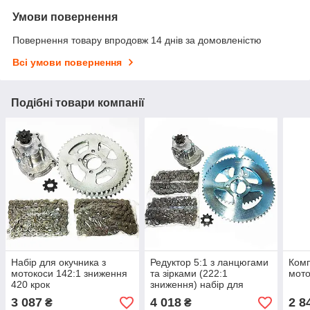
Умови повернення
Повернення товару впродовж 14 днів за домовленістю
Всі умови повернення
Подібні товари компанії
Набір для окучника з
Редуктор 5:1 з ланцюгами
Комп
мотокоси 142:1 зниження
та зірками (222:1
мото
420 крок
зниження) набір для
окучата 420 крок
3 087
4 018
2 8
₴
₴