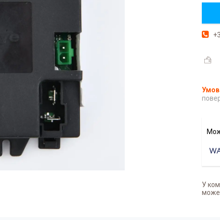
+3
повер
У ком
может