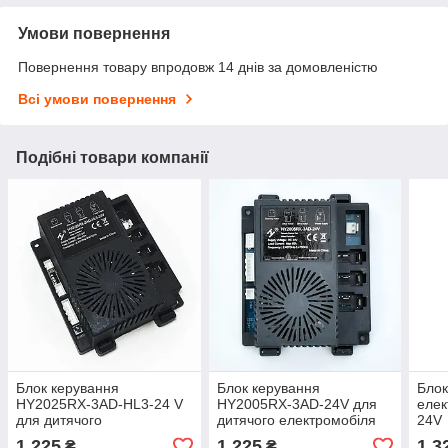
Умови повернення
Повернення товару впродовж 14 днів за домовленістю
Всі умови повернення
Подібні товари компанії
Блок керування
Блок керування
Блок
HY2025RX-3AD-HL3-24 V
HY2005RX-3AD-24V для
елек
для дитячого
дитячого електромобіля
24V
електромобіля
1 225
1 225
1 3
₴
₴