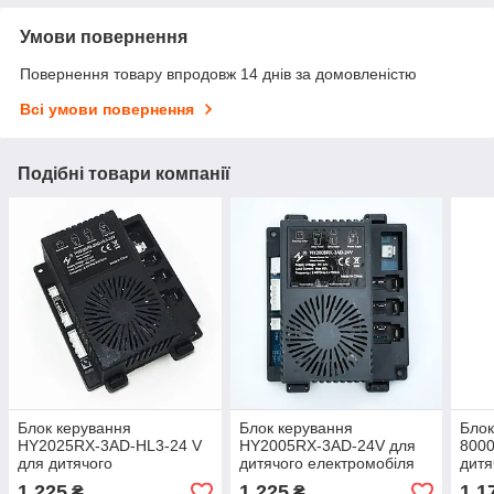
Умови повернення
Повернення товару впродовж 14 днів за домовленістю
Всі умови повернення
Подібні товари компанії
Блок керування
Блок керування
Блок
HY2025RX-3AD-HL3-24 V
HY2005RX-3AD-24V для
8000
для дитячого
дитячого електромобіля
дитя
електромобіля
1 225
1 225
1 1
₴
₴