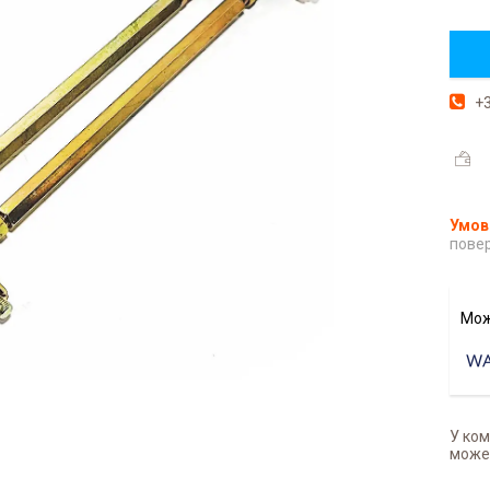
+3
повер
У ком
может