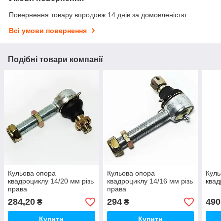
Повернення товару впродовж 14 днів за домовленістю
Всі умови повернення
Подібні товари компанії
Кульова опора
Кульова опора
Куль
квадроциклу 14/20 мм різь
квадроциклу 14/16 мм різь
квад
права
права
284,20
294
490
₴
₴
Купити
Купити