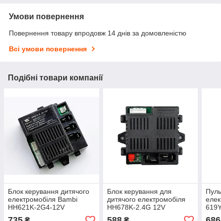
Умови повернення
Повернення товару впродовж 14 днів за домовленістю
Всі умови повернення
Подібні товари компанії
Блок керування дитячого
Блок керування для
Пуль
електромобіля Bambi
дитячого електромобіля
елек
HH621K-2G4-12V
HH678K-2.4G 12V
619Y
2.4
735
588
686
₴
₴