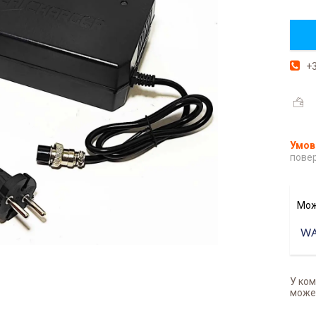
+3
повер
У ком
может