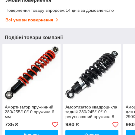
Умови повернення
Повернення товару впродовж 14 днів за домовленістю
Всі умови повернення
Подібні товари компанії
Амортизатор пружинний
Амортизатор квадроцикла
Амор
280/255/10/10 пружина 6
задній 280/245/10/10
для 
мм
регульований пружина 8
290/
мм
735
980
980
₴
₴