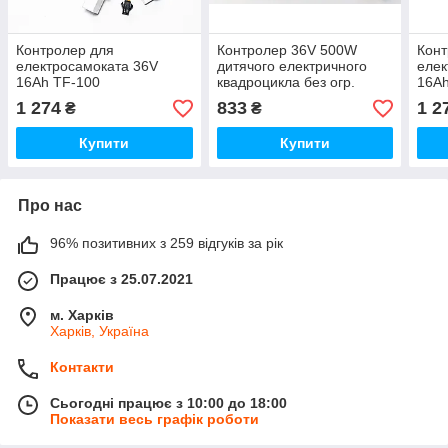
Контролер для
Контролер 36V 500W
Конт
електросамоката 36V
дитячого електричного
елек
16Ah TF-100
квадроцикла без огр.
16Ah
швидкості
1 274
833
1 2
₴
₴
Купити
Купити
Про нас
96% позитивних з 259 відгуків за рік
Працює з 25.07.2021
м. Харків
Харків, Україна
Контакти
Сьогодні працює з 10:00 до 18:00
Показати весь графік роботи