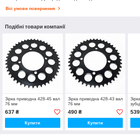
Всі умови повернення
Подібні товари компанії
Зірка приводна 428-45 вал
Зірка приводна 428-43 вал
Зірк
76 мм
76 мм
зубц
637
490
539
₴
₴
Купити
Купити