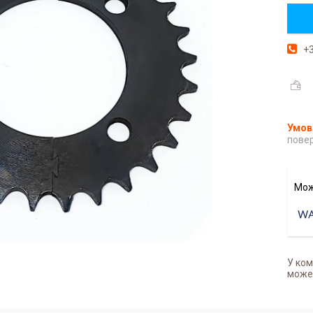
+3
повер
У ком
может