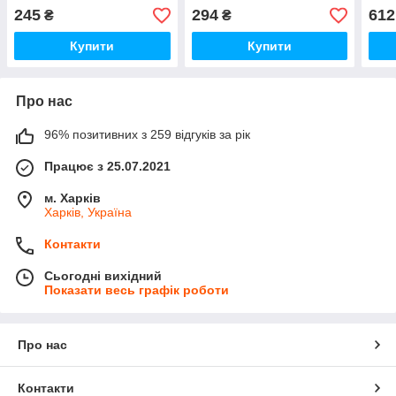
вимкнення мотора
елек
245
294
612
₴
₴
HB-6
Купити
Купити
Про нас
96% позитивних з 259 відгуків за рік
Працює з 25.07.2021
м. Харків
Харків, Україна
Контакти
Сьогодні вихідний
Показати весь графік роботи
Про нас
Контакти