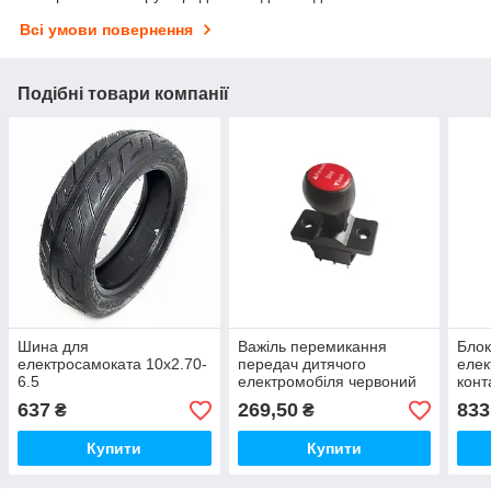
Всі умови повернення
Подібні товари компанії
Шина для
Важіль перемикання
Блок
електросамоката 10х2.70-
передач дитячого
елек
6.5
електромобіля червоний
конт
на шурупах 6 контактів
637
269,50
833
₴
₴
Купити
Купити