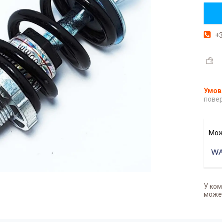
+3
повер
У ком
может