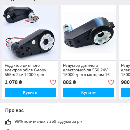
Редуктор дитячого
Редуктор дитячого
Реду
електромобіля Geoby
електромобіля 550 24V
елек
555rs 24v 12000 rpm
15000 rpm з мотором 16
1800
16вал
вал
1 078
882
980
₴
₴
Купити
Купити
Про нас
96% позитивних з 259 відгуків за рік