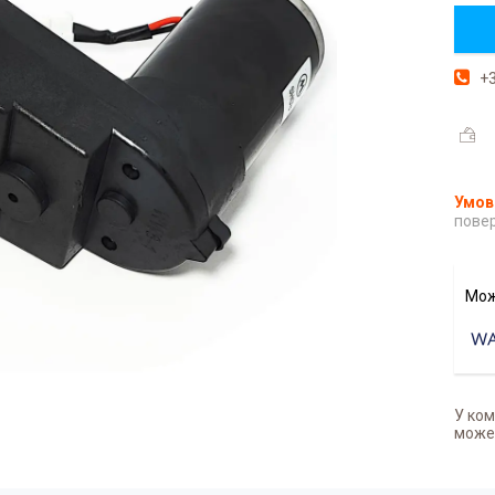
+3
повер
У ком
может