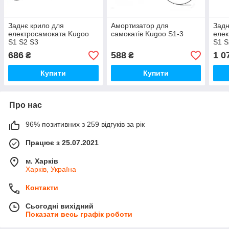
Заднє крило для
Амортизатор для
Задн
електросамоката Kugoo
самокатів Kugoo S1-3
елек
S1 S2 S3
S1 S
686
588
1 0
₴
₴
Купити
Купити
Про нас
96% позитивних з 259 відгуків за рік
Працює з 25.07.2021
м. Харків
Харків, Україна
Контакти
Сьогодні вихідний
Показати весь графік роботи