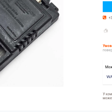
+3
повер
У ком
может