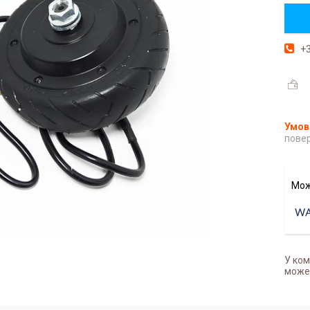
+3
повер
У ком
может