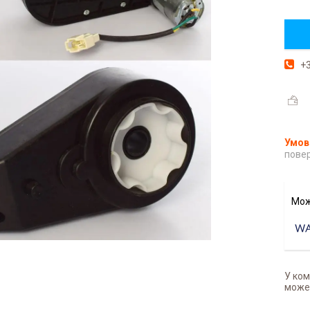
+3
повер
У ком
может