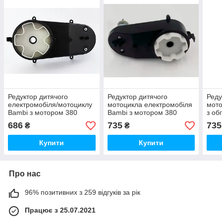
Редуктор дитячого
Редуктор дитячого
Реду
електромобіля/мотоциклу
мотоцикла електромобіля
мото
Bambi з мотором 380
Bambi з мотором 380
з об
класу 14000 RPM 6V 5
класу 16000 RPM 6V вал
з мо
686
735
735
₴
₴
пелюстків
10 мм
1600
Купити
Купити
Про нас
96% позитивних з 259 відгуків за рік
Працює з 25.07.2021