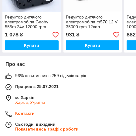
Редуктор дитячого
Редуктор дитячого
Реду
електромобіля Geoby
електромобіля rs570 12 V
елек
555rs 24v 12000 rpm
35000 rpm 12вал
1000
16вал
вал
1 078
931
882
₴
₴
Купити
Купити
Про нас
96% позитивних з 259 відгуків за рік
Працює з 25.07.2021
м. Харків
Харків, Україна
Контакти
Сьогодні вихідний
Показати весь графік роботи